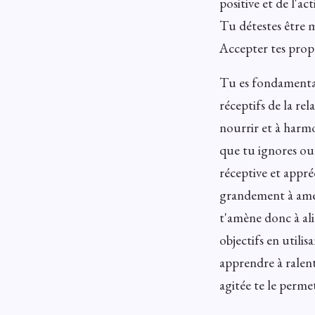
positive et de l'ac
Tu détestes être 
Accepter tes propr
Tu es fondamentale
réceptifs de la rel
nourrir et à harmo
que tu ignores ou 
réceptive et appréc
grandement à améli
t'amène donc à ali
objectifs en utili
apprendre à ralenti
agitée te le perme