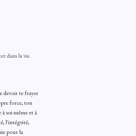
er dans la vie.
e devoir te frayer
opre force, ton
e à soi-même et à
, l'intégrité,
hie pour la