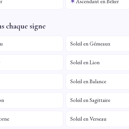
er
✶
Ascendant en Bélier
ns chaque signe
au
Soleil en Gémeaux
r
Soleil en Lion
Soleil en Balance
on
Soleil en Sagittaire
corne
Soleil en Verseau