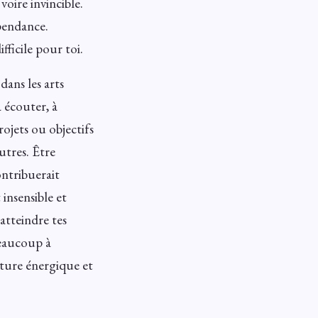
voire invincible.
pendance.
fficile pour toi.
dans les arts
à écouter, à
ojets ou objectifs
utres. Être
ontribuerait
insensible et
atteindre tes
beaucoup à
nature énergique et