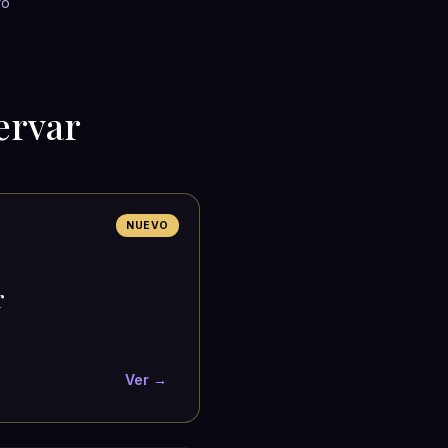
ro
ervar
NUEVO
r
Ver →