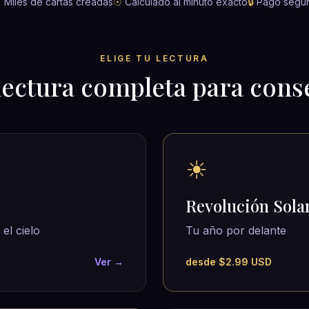
✦
Miles de cartas creadas
☉
Calculado al minuto exacto
🔒
Pago segu
ELIGE TU LECTURA
lectura completa para cons
☀
Revolución Sola
el cielo
Tu año por delante
Ver →
desde $2.99 USD