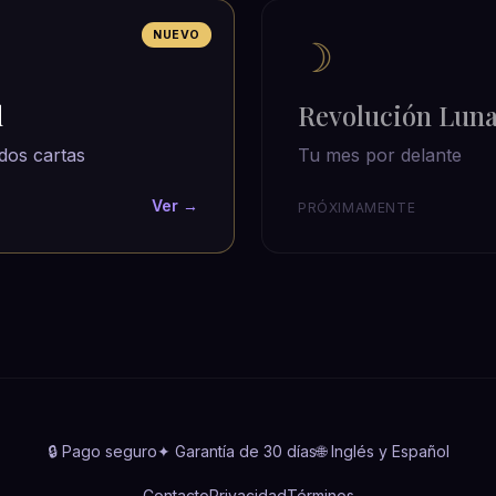
NUEVO
☽
d
Revolución Lun
dos cartas
Tu mes por delante
Ver →
PRÓXIMAMENTE
🔒 Pago seguro
✦ Garantía de 30 días
🌐 Inglés y Español
Contacto
Privacidad
Términos