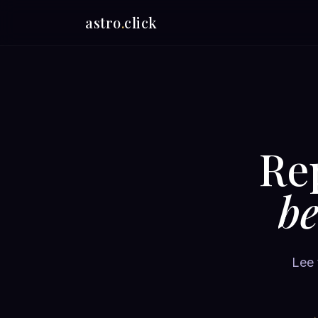
astro
.
click
Re
be
Lee 