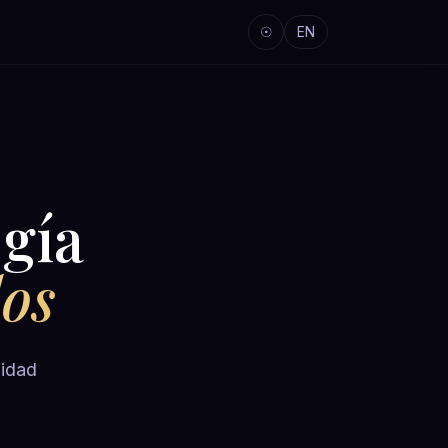
☉
EN
gía
dos
lidad