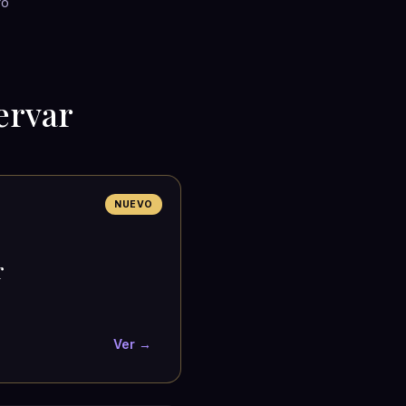
ro
ervar
NUEVO
r
Ver →