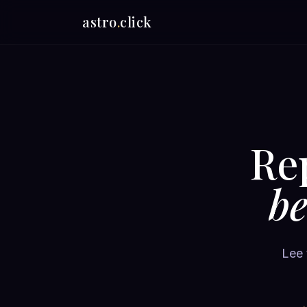
astro
.
click
Re
be
Lee 