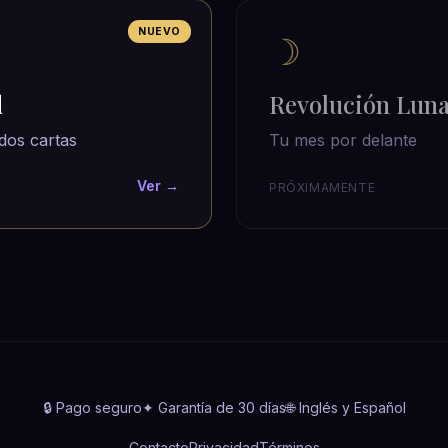
NUEVO
☽
d
Revolución Lun
dos cartas
Tu mes por delante
Ver →
PRÓXIMAMENTE
🔒 Pago seguro
✦ Garantía de 30 días
🌐 Inglés y Español
Contacto
Privacidad
Términos