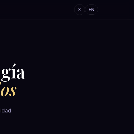
☉
EN
gía
dos
lidad