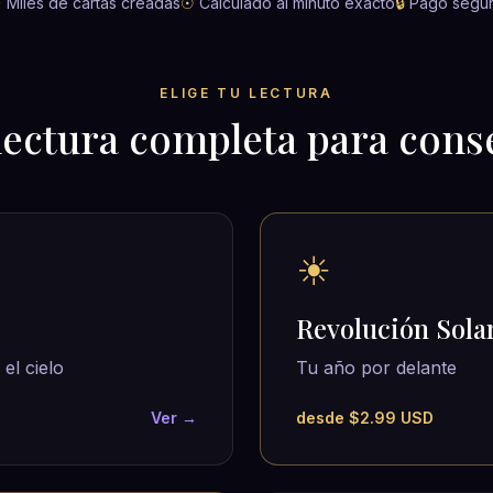
✦
Miles de cartas creadas
☉
Calculado al minuto exacto
🔒
Pago segu
ELIGE TU LECTURA
lectura completa para cons
☀
Revolución Sola
el cielo
Tu año por delante
Ver →
desde $2.99 USD