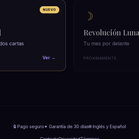
NUEVO
☽
d
Revolución Lun
dos cartas
Tu mes por delante
Ver →
PRÓXIMAMENTE
🔒 Pago seguro
✦ Garantía de 30 días
🌐 Inglés y Español
Contacto
Privacidad
Términos