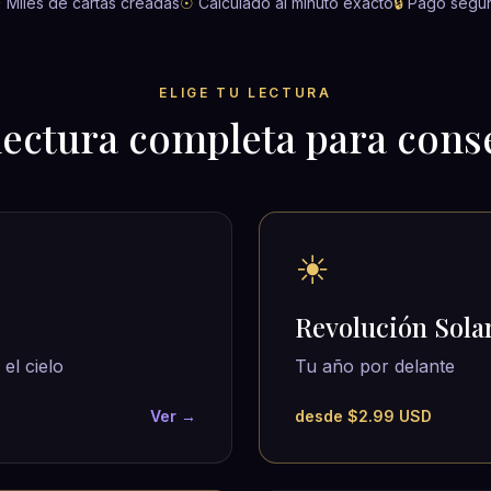
✦
Miles de cartas creadas
☉
Calculado al minuto exacto
🔒
Pago segu
ELIGE TU LECTURA
lectura completa para cons
☀
Revolución Sola
el cielo
Tu año por delante
Ver →
desde $2.99 USD