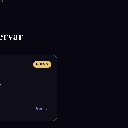
ro
ervar
NUEVO
r
Ver →