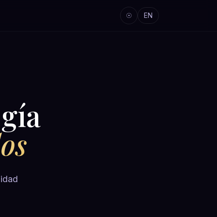
☉
EN
gía
dos
lidad