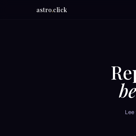
astro
.
click
Re
be
Lee 