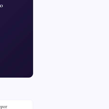
ю
ерог