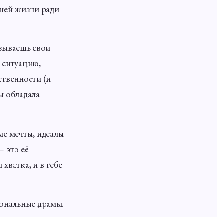
ней жизни ради
азываешь свои
 ситуацию,
ственности (и
ы обладала
ые мечты, идеалы
 это её
хватка, и в тебе
иональные драмы.