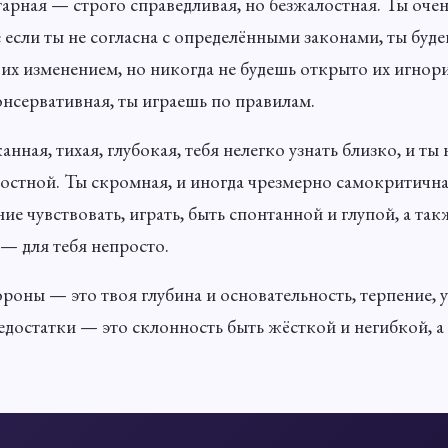
тарная — строго справедливая, но безжалостная. Ты оче
 если ты не согласна с определёнными законами, ты буд
 их изменением, но никогда не будешь открыто их игнор
нсервативная, ты играешь по правилам.
анная, тихая, глубокая, тебя нелегко узнать близко, и ты
остной. Ты скромная, и иногда чрезмерно самокритичная
ие чувствовать, играть, быть спонтанной и глупой, а так
— для тебя непросто.
роны — это твоя глубина и основательность, терпение, 
недостатки — это склонность быть жёсткой и негибкой, 