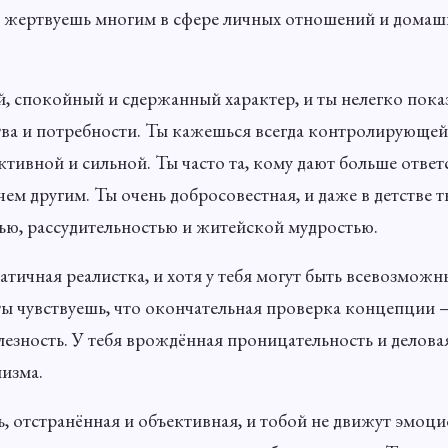
то жертвуешь многим в сфере личных отношений и домаш
й, спокойный и сдержанный характер, и ты нелегко пок
тва и потребности. Ты кажешься всегда контролирующей
тивной и сильной. Ты часто та, кому дают больше ответ
чем другим. Ты очень добросовестная, и даже в детстве т
ью, рассудительностью и житейской мудростью.
атичная реалистка, и хотя у тебя могут быть всевозможн
ты чувствуешь, что окончательная проверка концепции —
езность. У тебя врождённая проницательность и деловая 
низма.
, отстранённая и объективная, и тобой не движут эмоц