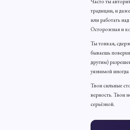
Часто ты автори
традиции, и даже
или работать над
Осторожная и ко
Ты тонкая, сдерж
бываешь поверхн
другим) разрешен
уязвимой иногда 
Твои сильные сто
верность. Твои 
серьёзной.