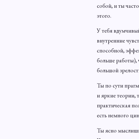
собой, и ты час
этого.
У тебя вдумчивы
внутренние чувс
способной, эффек
больше работы), 
большой зрелост
Ты по сути прагм
и яркие теории, 
практическая пол
есть немного ци
Ты ясно мыслишь