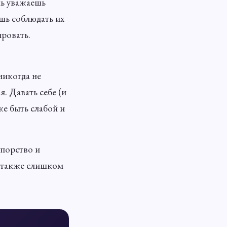
нь уважаешь
ешь соблюдать их
ировать.
 никогда не
. Давать себе (и
же быть слабой и
упорство и
а также слишком