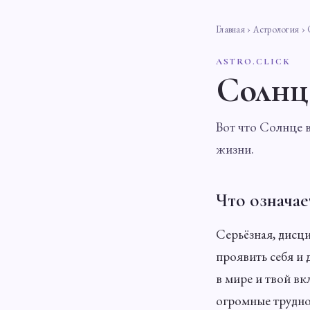
Главная
›
Астрология
› 
ASTRO.CLICK
Солнц
Вот что Солнце в
жизни.
Что означае
Серьёзная, дисц
проявить себя и 
в мире и твой вк
огромные трудно