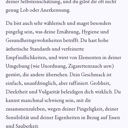
deiner Selbsteinschätzung, und du gibst dir oft nicht
genug Lob oder Anerkennung.
Du bist auch sehr wählerisch und magst besonders
pingelig sein, was deine Ernährung, Hygiene und
Gesundheitsgewohnheiten betrifft. Du hast hohe
ästhetische Standards und verfeinerte
Empfindlichkeiten, und wirst von Elementen in deiner
Umgebung (wie Unordnung, Zigarettenrauch usw.)
gestört, die andere übersehen. Dein Geschmack ist
einfach, unaufdringlich, aber raffiniert. Grobheit,
Direktheit und Vulgarität beleidigen dich wirklich. Du
kannst manchmal schwierig sein, mit dir
zusammenzuleben, wegen deiner Pingeligkeit, deiner
Sensibilität und deiner Eigenheiten in Bezug auf Essen
und Sauberkeit.