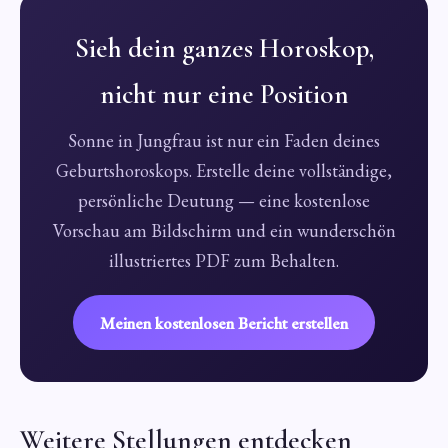
Sieh dein ganzes Horoskop,
nicht nur eine Position
Sonne in Jungfrau ist nur ein Faden deines
Geburtshoroskops. Erstelle deine vollständige,
persönliche Deutung — eine kostenlose
Vorschau am Bildschirm und ein wunderschön
illustriertes PDF zum Behalten.
Meinen kostenlosen Bericht erstellen
Weitere Stellungen entdecken