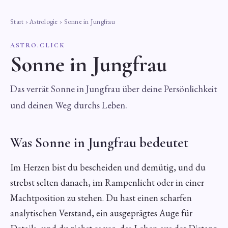
Start
›
Astrologie
› Sonne in Jungfrau
ASTRO.CLICK
Sonne in Jungfrau
Das verrät Sonne in Jungfrau über deine Persönlichkeit
und deinen Weg durchs Leben.
Was Sonne in Jungfrau bedeutet
Im Herzen bist du bescheiden und demütig, und du
strebst selten danach, im Rampenlicht oder in einer
Machtposition zu stehen. Du hast einen scharfen
analytischen Verstand, ein ausgeprägtes Auge für