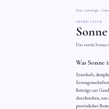
Start
›
Astrologie
› Sonne
ASTRO.CLICK
Sonne 
Das verrät Sonne 
Was Sonne i
Ernsthaft, diszipl
Errungenschaften 
Beiträge zur Gese
durchstehen, um ei
persönlicher Bezi