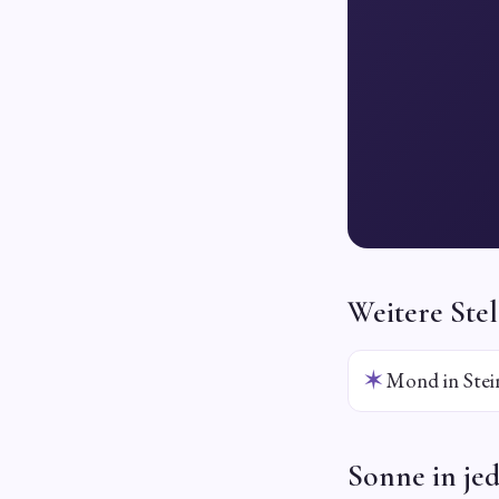
Weitere Ste
✶
Mond in Stei
Sonne in je