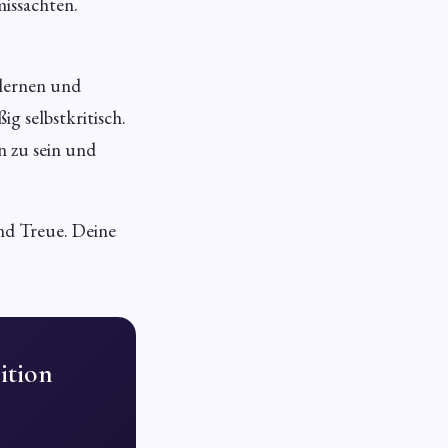
missachten.
ulernen und
g selbstkritisch.
n zu sein und
nd Treue. Deine
ition