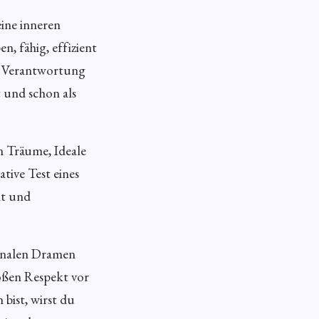
eine inneren
n, fähig, effizient
hr Verantwortung
 und schon als
n Träume, Ideale
tive Test eines
it und
ionalen Dramen
roßen Respekt vor
bist, wirst du