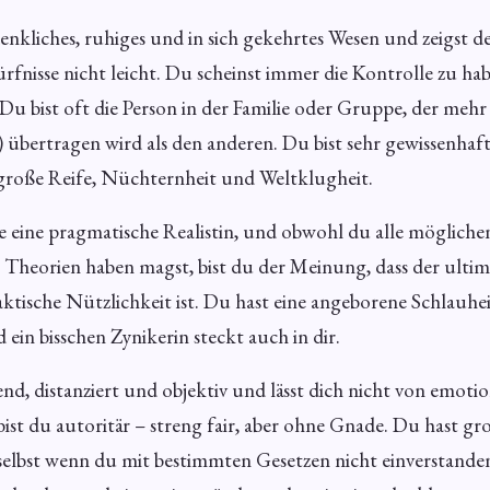
enkliches, ruhiges und in sich gekehrtes Wesen und zeigst d
nisse nicht leicht. Du scheinst immer die Kontrolle zu habe
. Du bist oft die Person in der Familie oder Gruppe, der me
 übertragen wird als den anderen. Du bist sehr gewissenhaft
große Reife, Nüchternheit und Weltklugheit.
 eine pragmatische Realistin, und obwohl du alle mögliche
Theorien haben magst, bist du der Meinung, dass der ultima
aktische Nützlichkeit ist. Du hast eine angeborene Schlauhe
 ein bisschen Zynikerin steckt auch in dir.
end, distanziert und objektiv und lässt dich nicht von emot
bist du autoritär – streng fair, aber ohne Gnade. Du hast g
selbst wenn du mit bestimmten Gesetzen nicht einverstanden 