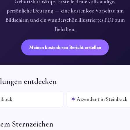
Geburtshoroskops. Erstelle deine vollständige,
persönliche Deutung — eine kostenlose Vorschau am
Bildschirm und ein wunderschön illustriertes PDF zum
Behalten.
Meinen kostenlosen Bericht erstellen
llungen entdecken
nbock
✶
Aszendent in Steinbock
dem Sternzeichen